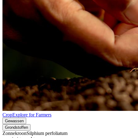
CropExplore for Farmers
Gewassen
Grondstoffen
Zonnekroon
Silphium perfoliatum