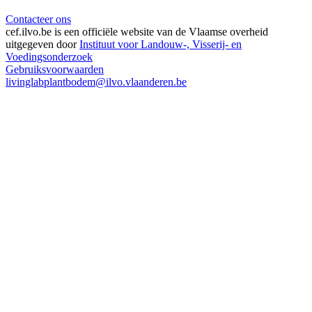
Contacteer ons
cef.ilvo.be
is een officiële website van de Vlaamse overheid
uitgegeven door
Instituut voor Landouw-, Visserij- en
Voedingsonderzoek
Gebruiksvoorwaarden
livinglabplantbodem@ilvo.vlaanderen.be