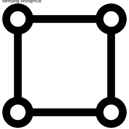
meerjarig vezelgewas