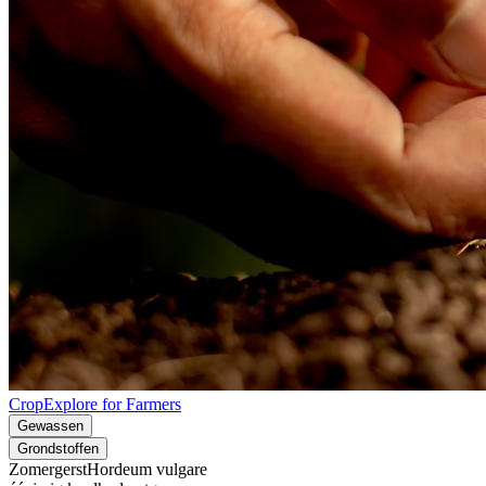
CropExplore for Farmers
Gewassen
Grondstoffen
Zomergerst
Hordeum vulgare