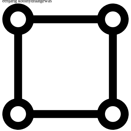
éénjarig koolhydraatgewas