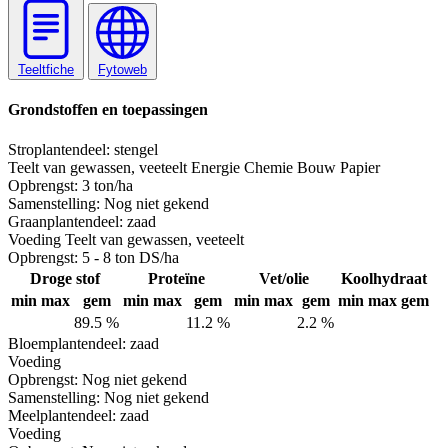
Teeltfiche
Fytoweb
Grondstoffen en toepassingen
Stro
plantendeel: stengel
Teelt van gewassen, veeteelt
Energie
Chemie
Bouw
Papier
Opbrengst:
3 ton/ha
Samenstelling:
Nog niet gekend
Graan
plantendeel: zaad
Voeding
Teelt van gewassen, veeteelt
Opbrengst:
5 - 8 ton DS/ha
Droge stof
Proteïne
Vet/olie
Koolhydraat
min
max
gem
min
max
gem
min
max
gem
min
max
gem
89.5 %
11.2 %
2.2 %
Bloem
plantendeel: zaad
Voeding
Opbrengst:
Nog niet gekend
Samenstelling:
Nog niet gekend
Meel
plantendeel: zaad
Voeding