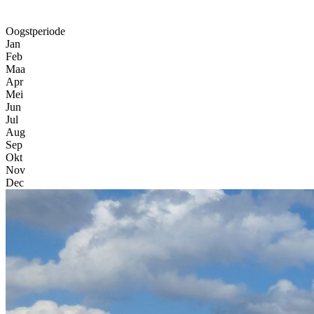
Oogstperiode
Jan
Feb
Maa
Apr
Mei
Jun
Jul
Aug
Sep
Okt
Nov
Dec