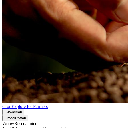
CropExplore for Farmers
Gewassen
Grondstoffen
Wouw
Reseda luteola