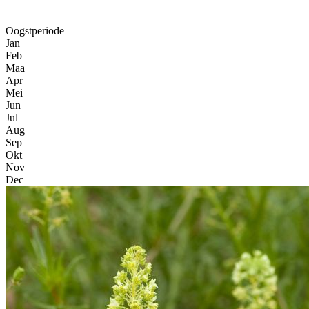
Oogstperiode
Jan
Feb
Maa
Apr
Mei
Jun
Jul
Aug
Sep
Okt
Nov
Dec