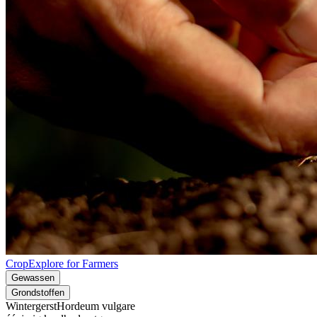
CropExplore for Farmers
Gewassen
Grondstoffen
Wintergerst
Hordeum vulgare