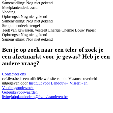
Samenstelling:
Nog niet gekend
Meel
plantendeel: zaad
Voeding
Opbrengst:
Nog niet gekend
Samenstelling:
Nog niet gekend
Stro
plantendeel: stengel
Teelt van gewassen, veeteelt
Energie
Chemie
Bouw
Papier
Opbrengst:
Nog niet gekend
Samenstelling:
Nog niet gekend
Ben je op zoek naar een teler of zoek je
een afzetmarkt voor je gewas? Heb je een
andere vraag?
Contacteer ons
cef.ilvo.be
is een officiële website van de Vlaamse overheid
uitgegeven door
Instituut voor Landouw-, Visserij- en
Voedingsonderzoek
Gebruiksvoorwaarden
livinglabplantbodem@ilvo.vlaanderen.be