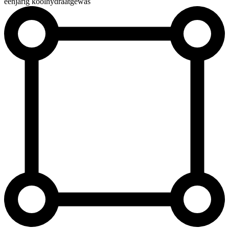
éénjarig koolhydraatgewas