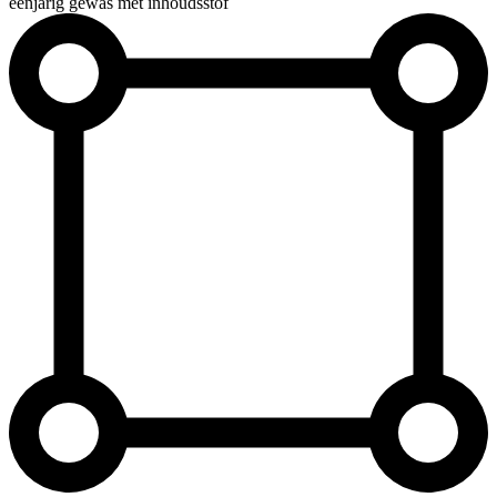
éénjarig gewas met inhoudsstof