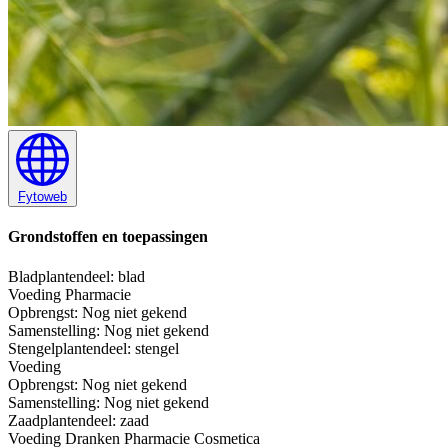
Fytoweb
Grondstoffen en toepassingen
Blad
plantendeel: blad
Voeding
Pharmacie
Opbrengst:
Nog niet gekend
Samenstelling:
Nog niet gekend
Stengel
plantendeel: stengel
Voeding
Opbrengst:
Nog niet gekend
Samenstelling:
Nog niet gekend
Zaad
plantendeel: zaad
Voeding
Dranken
Pharmacie
Cosmetica