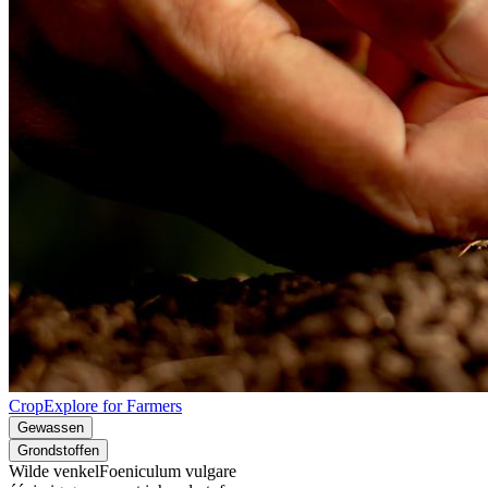
CropExplore for Farmers
Gewassen
Grondstoffen
Wilde venkel
Foeniculum vulgare