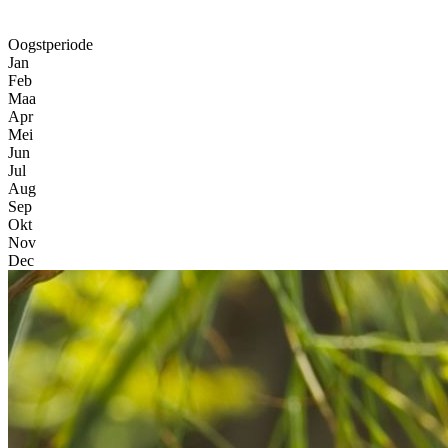
Oogstperiode
Jan
Feb
Maa
Apr
Mei
Jun
Jul
Aug
Sep
Okt
Nov
Dec