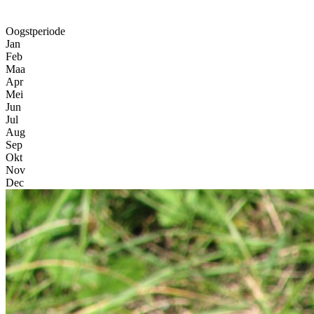
Oogstperiode
Jan
Feb
Maa
Apr
Mei
Jun
Jul
Aug
Sep
Okt
Nov
Dec