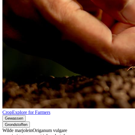
CropExplore for Farmers
Gewassen
Grondstoffen
Wilde marjolein
Origanum vulgare