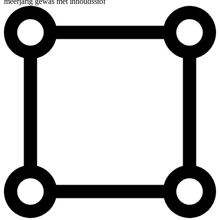
meerjarig gewas met inhoudsstof