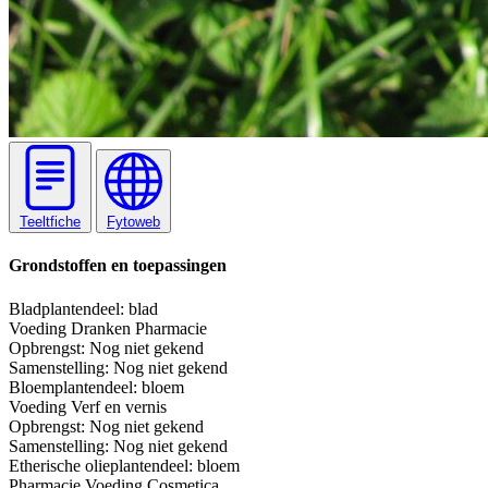
Teeltfiche
Fytoweb
Grondstoffen en toepassingen
Blad
plantendeel: blad
Voeding
Dranken
Pharmacie
Opbrengst:
Nog niet gekend
Samenstelling:
Nog niet gekend
Bloem
plantendeel: bloem
Voeding
Verf en vernis
Opbrengst:
Nog niet gekend
Samenstelling:
Nog niet gekend
Etherische olie
plantendeel: bloem
Pharmacie
Voeding
Cosmetica