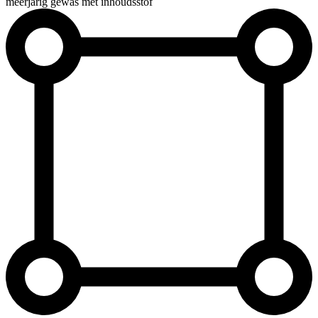
meerjarig gewas met inhoudsstof