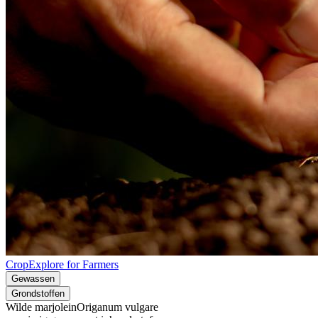
CropExplore for Farmers
Gewassen
Grondstoffen
Wilde marjolein
Origanum vulgare