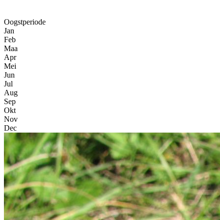
Oogstperiode
Jan
Feb
Maa
Apr
Mei
Jun
Jul
Aug
Sep
Okt
Nov
Dec