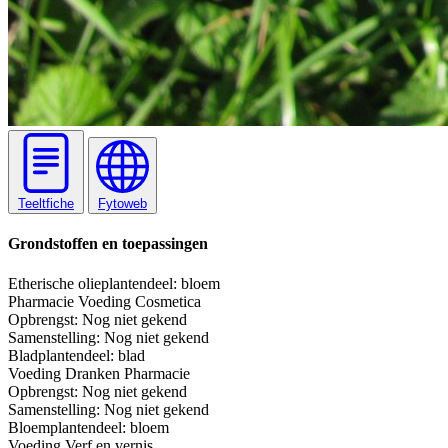
Teeltfiche
Fytoweb
Grondstoffen en toepassingen
Etherische olie
plantendeel: bloem
Pharmacie
Voeding
Cosmetica
Opbrengst:
Nog niet gekend
Samenstelling:
Nog niet gekend
Blad
plantendeel: blad
Voeding
Dranken
Pharmacie
Opbrengst:
Nog niet gekend
Samenstelling:
Nog niet gekend
Bloem
plantendeel: bloem
Voeding
Verf en vernis