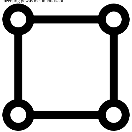
meerjarig gewas met inhoudsstof