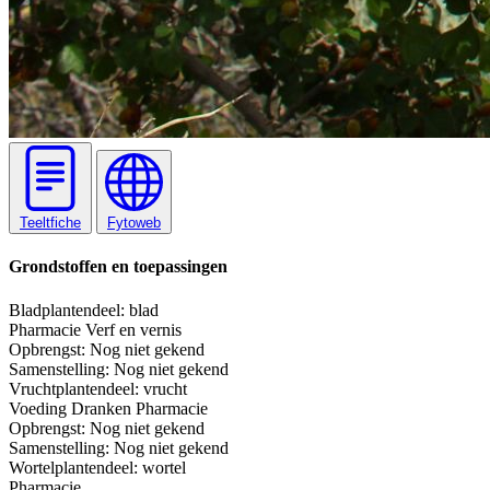
Teeltfiche
Fytoweb
Grondstoffen en toepassingen
Blad
plantendeel: blad
Pharmacie
Verf en vernis
Opbrengst:
Nog niet gekend
Samenstelling:
Nog niet gekend
Vrucht
plantendeel: vrucht
Voeding
Dranken
Pharmacie
Opbrengst:
Nog niet gekend
Samenstelling:
Nog niet gekend
Wortel
plantendeel: wortel
Pharmacie