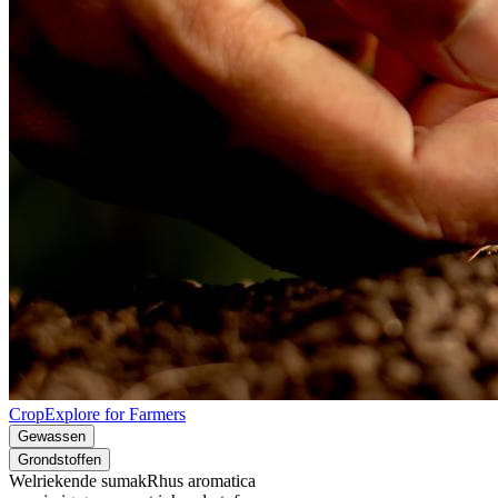
CropExplore for Farmers
Gewassen
Grondstoffen
Welriekende sumak
Rhus aromatica