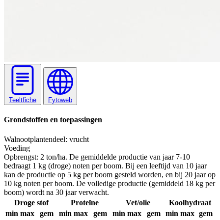
Teeltfiche
Fytoweb
Grondstoffen en toepassingen
Walnoot
plantendeel: vrucht
Voeding
Opbrengst:
2 ton/ha. De gemiddelde productie van jaar 7-10
bedraagt 1 kg (droge) noten per boom. Bij een leeftijd van 10 jaar
kan de productie op 5 kg per boom gesteld worden, en bij 20 jaar op
10 kg noten per boom. De volledige productie (gemiddeld 18 kg per
boom) wordt na 30 jaar verwacht.
Droge stof
Proteïne
Vet/olie
Koolhydraat
min
max
gem
min
max
gem
min
max
gem
min
max
gem