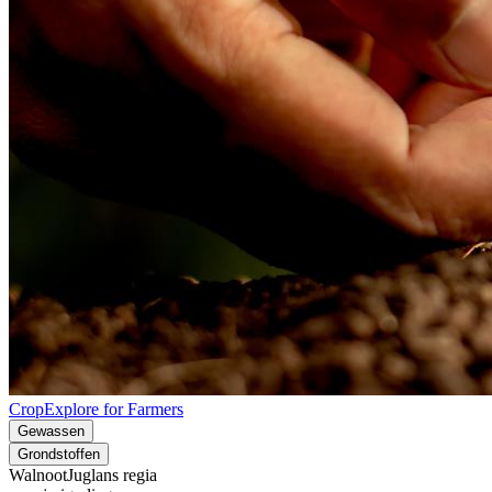
CropExplore for Farmers
Gewassen
Grondstoffen
Walnoot
Juglans regia