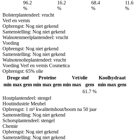
96.2
16.2
68.4
11.6
%
%
%
%
Bolster
plantendeel: vrucht
Verf en vernis
Opbrengst:
Nog niet gekend
Samenstelling:
Nog niet gekend
Walnotenmeel
plantendeel: vrucht
Voeding
Opbrengst:
Nog niet gekend
Samenstelling:
Nog niet gekend
Walnotenolie
plantendeel: vrucht
Voeding
Verf en vernis
Cosmetica
Opbrengst:
65% olie
Droge stof
Proteïne
Vet/olie
Koolhydraat
min
max
gem
min
max
gem
min
max
gem
min
max
gem
61.7 %
Hout
plantendeel: stengel
Houtindustrie
Meubel
Opbrengst:
1 m³ kwaliteitshout/boom na 50 jaar
Samenstelling:
Nog niet gekend
Schors
plantendeel: stengel
Chemie
Opbrengst:
Nog niet gekend
Samenstelling:
Nog niet gekend