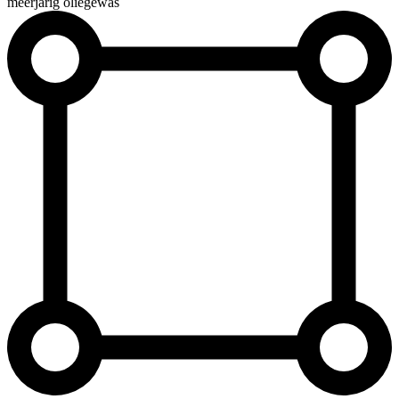
meerjarig oliegewas