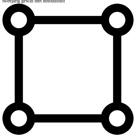
tweejarig gewas met inhoudsstof