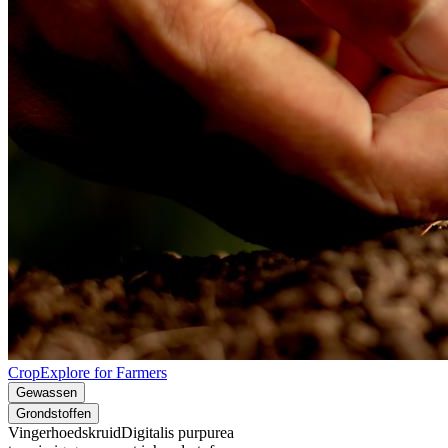
CropExplore for Farmers
Gewassen
Grondstoffen
Vingerhoedskruid
Digitalis purpurea