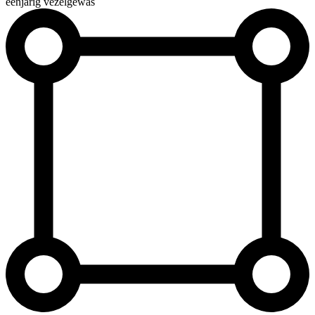
éénjarig vezelgewas