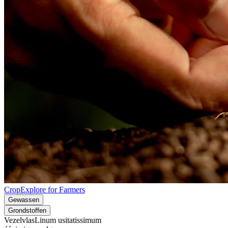
CropExplore for Farmers
Gewassen
Grondstoffen
Vezelvlas
Linum usitatissimum