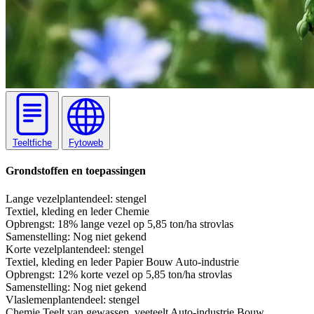
Teeltfiche
Fytoweb
Grondstoffen en toepassingen
Lange vezel
plantendeel: stengel
Textiel, kleding en leder
Chemie
Opbrengst:
18% lange vezel op 5,85 ton/ha strovlas
Samenstelling:
Nog niet gekend
Korte vezel
plantendeel: stengel
Textiel, kleding en leder
Papier
Bouw
Auto-industrie
Opbrengst:
12% korte vezel op 5,85 ton/ha strovlas
Samenstelling:
Nog niet gekend
Vlaslemen
plantendeel: stengel
Chemie
Teelt van gewassen, veeteelt
Auto-industrie
Bouw