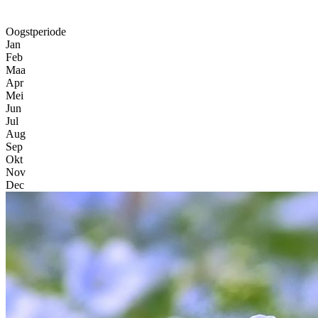
Oogstperiode
Jan
Feb
Maa
Apr
Mei
Jun
Jul
Aug
Sep
Okt
Nov
Dec