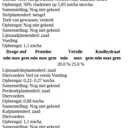
Opbrengst:
50% vlaslemen op 5,85 ton/ha strovlas
Samenstelling:
Nog niet gekend
Stof
plantendeel: stengel
Teelt van gewassen, veeteelt
Opbrengst:
Nog niet gekend
Samenstelling:
Nog niet gekend
Lijnzaad
plantendeel: zaad
Voeding
Opbrengst:
1,1 ton/ha
Droge stof
Proteïne
Vet/olie
Koolhydraat
min
max
gem
min
max
gem
min
max
gem
min
max
gem
20.0 %
25.0 %
Lijnzaadolie
plantendeel: zaad
Diervoeders
Verf en vernis
Voeding
Opbrengst:
0,22- 0,27 ton/ha
Samenstelling:
Nog niet gekend
Perskoek
plantendeel: zaad
Diervoeders
Opbrengst:
0,88 ton/ha
Samenstelling:
Nog niet gekend
Kaf
plantendeel: zaad
Diervoeders
Opbrengst:
1,1 ton/ha
Samenstelling:
Nog niet gekend