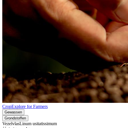
CropExplore for Farmers
Gewassen
Grondstoffen
Vezelvlas
Linum usitatissimum