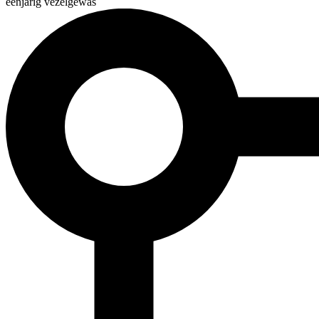
éénjarig vezelgewas