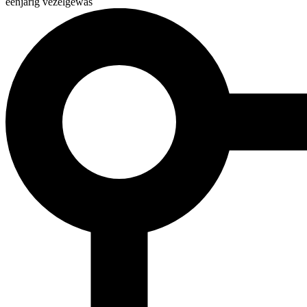
éénjarig vezelgewas