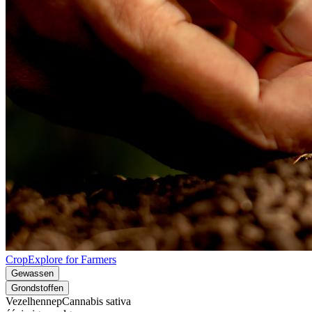
CropExplore for Farmers
Gewassen
Grondstoffen
Vezelhennep
Cannabis sativa