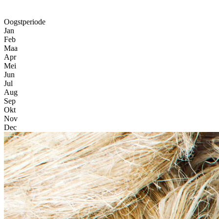
Oogstperiode
Jan
Feb
Maa
Apr
Mei
Jun
Jul
Aug
Sep
Okt
Nov
Dec