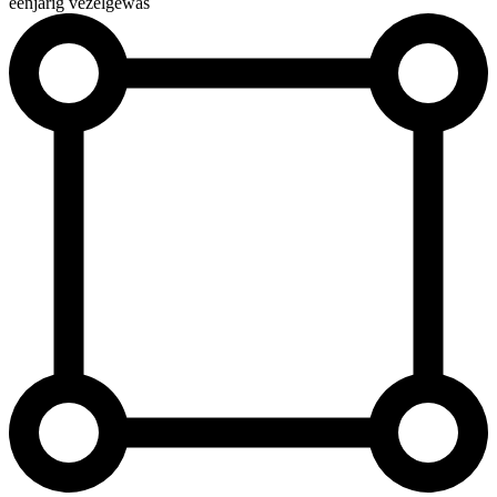
éénjarig vezelgewas