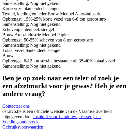
Samenstelling:
Nog niet gekend
Korte vezel
plantendeel: stengel
Textiel, kleding en leder
Bouw
Meubel
Auto-industrie
Opbrengst:
15%-25% korte vezel van 6-8 ton geroot stro
Samenstelling:
Nog niet gekend
Scheven
plantendeel: stengel
Bouw
Auto-industrie
Meubel
Papier
Opbrengst:
50-55% scheven van 8 ton geroot stro
Samenstelling:
Nog niet gekend
Totaal vezel
plantendeel: stengel
Bouw
Opbrengst:
6-12 ton stro/ha bestaande uit 35-40% totaal vezel
Samenstelling:
Nog niet gekend
Ben je op zoek naar een teler of zoek je
een afzetmarkt voor je gewas? Heb je een
andere vraag?
Contacteer ons
cef.ilvo.be
is een officiële website van de Vlaamse overheid
uitgegeven door
Instituut voor Landouw-, Visserij- en
Voedingsonderzoek
Gebruiksvoorwaarden