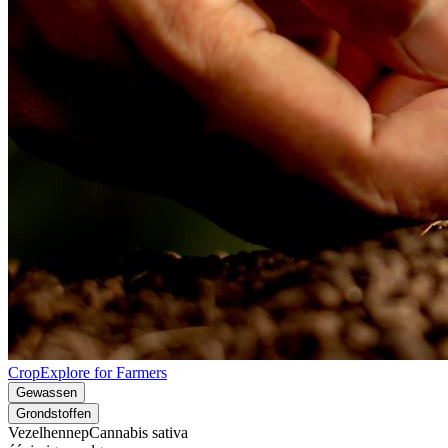
CropExplore for Farmers
Gewassen
Grondstoffen
Vezelhennep
Cannabis sativa