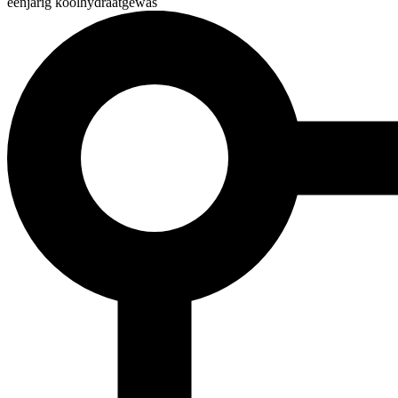
éénjarig koolhydraatgewas