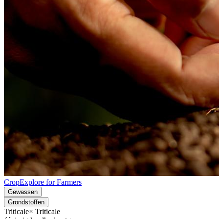
CropExplore for Farmers
Gewassen
Grondstoffen
Triticale
× Triticale