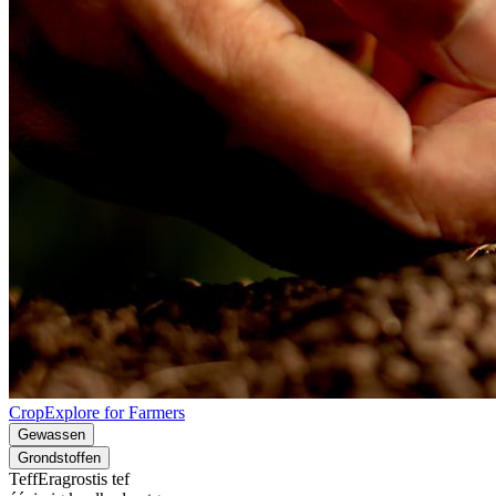
CropExplore for Farmers
Gewassen
Grondstoffen
Teff
Eragrostis tef