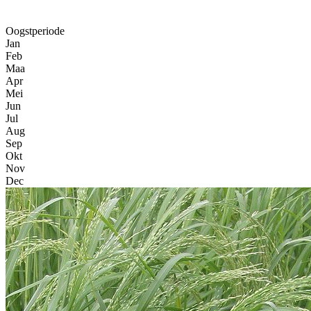
Oogstperiode
Jan
Feb
Maa
Apr
Mei
Jun
Jul
Aug
Sep
Okt
Nov
Dec