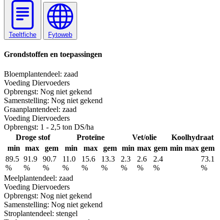
Teeltfiche
Fytoweb
Grondstoffen en toepassingen
Bloem
plantendeel: zaad
Voeding
Diervoeders
Opbrengst:
Nog niet gekend
Samenstelling:
Nog niet gekend
Graan
plantendeel: zaad
Voeding
Diervoeders
Opbrengst:
1 - 2,5 ton DS/ha
Droge stof
Proteïne
Vet/olie
Koolhydraat
min
max
gem
min
max
gem
min
max
gem
min
max
gem
89.5
91.9
90.7
11.0
15.6
13.3
2.3
2.6
2.4
73.1
%
%
%
%
%
%
%
%
%
%
Meel
plantendeel: zaad
Voeding
Diervoeders
Opbrengst:
Nog niet gekend
Samenstelling:
Nog niet gekend
Stro
plantendeel: stengel