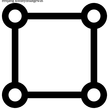
éénjarig koolhydraatgewas