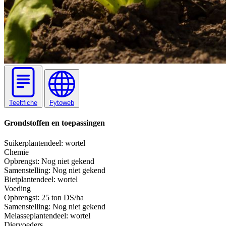
Teeltfiche
Fytoweb
Grondstoffen en toepassingen
Suiker
plantendeel: wortel
Chemie
Opbrengst:
Nog niet gekend
Samenstelling:
Nog niet gekend
Biet
plantendeel: wortel
Voeding
Opbrengst:
25 ton DS/ha
Samenstelling:
Nog niet gekend
Melasse
plantendeel: wortel
Diervoeders