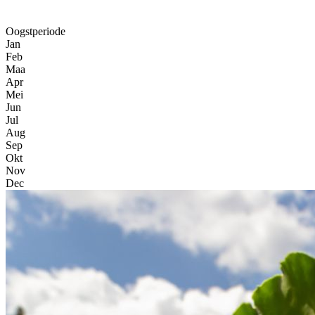
Oogstperiode
Jan
Feb
Maa
Apr
Mei
Jun
Jul
Aug
Sep
Okt
Nov
Dec