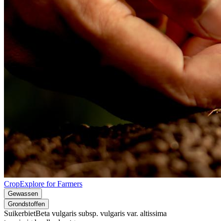
CropExplore for Farmers
Gewassen
Grondstoffen
Suikerbiet
Beta vulgaris subsp. vulgaris var. altissima