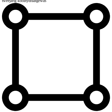
tweejarig koolhydraatgewas