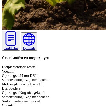
Teeltfiche
Fytoweb
Grondstoffen en toepassingen
Biet
plantendeel: wortel
Voeding
Opbrengst:
25 ton DS/ha
Samenstelling:
Nog niet gekend
Melasse
plantendeel: wortel
Diervoeders
Opbrengst:
Nog niet gekend
Samenstelling:
Nog niet gekend
Suiker
plantendeel: wortel
Chemie