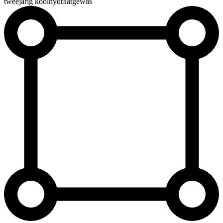
tweejarig koolhydraatgewas