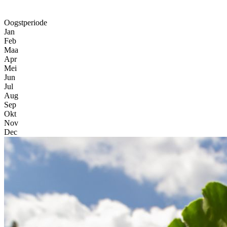
Oogstperiode
Jan
Feb
Maa
Apr
Mei
Jun
Jul
Aug
Sep
Okt
Nov
Dec