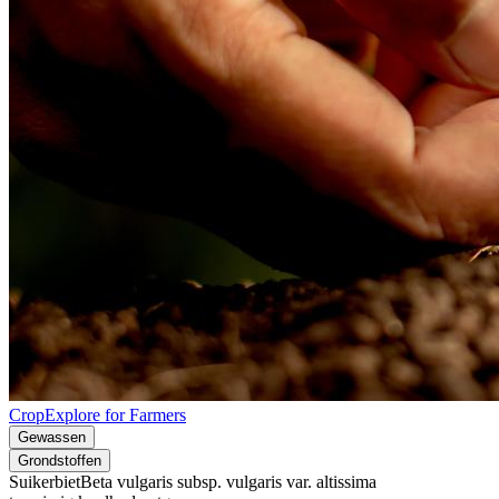
CropExplore for Farmers
Gewassen
Grondstoffen
Suikerbiet
Beta vulgaris subsp. vulgaris var. altissima