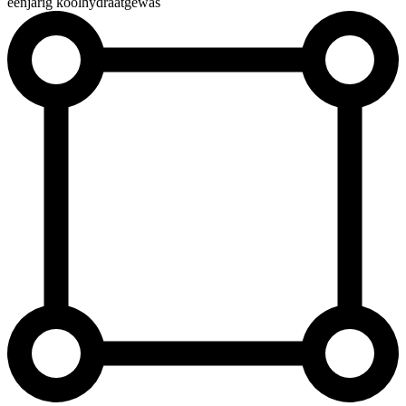
éénjarig koolhydraatgewas