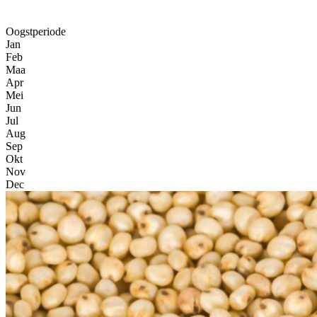
Oogstperiode
Jan
Feb
Maa
Apr
Mei
Jun
Jul
Aug
Sep
Okt
Nov
Dec