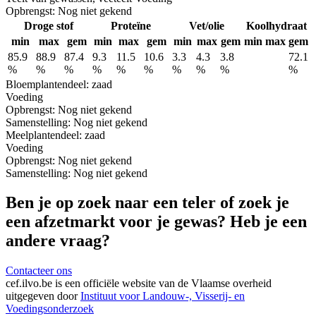
Opbrengst:
Nog niet gekend
Droge stof
Proteïne
Vet/olie
Koolhydraat
min
max
gem
min
max
gem
min
max
gem
min
max
gem
85.9
88.9
87.4
9.3
11.5
10.6
3.3
4.3
3.8
72.1
%
%
%
%
%
%
%
%
%
%
Bloem
plantendeel: zaad
Voeding
Opbrengst:
Nog niet gekend
Samenstelling:
Nog niet gekend
Meel
plantendeel: zaad
Voeding
Opbrengst:
Nog niet gekend
Samenstelling:
Nog niet gekend
Ben je op zoek naar een teler of zoek je
een afzetmarkt voor je gewas? Heb je een
andere vraag?
Contacteer ons
cef.ilvo.be
is een officiële website van de Vlaamse overheid
uitgegeven door
Instituut voor Landouw-, Visserij- en
Voedingsonderzoek