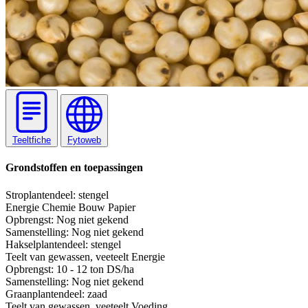
Teeltfiche
Fytoweb
Grondstoffen en toepassingen
Stro
plantendeel: stengel
Energie
Chemie
Bouw
Papier
Opbrengst:
Nog niet gekend
Samenstelling:
Nog niet gekend
Haksel
plantendeel: stengel
Teelt van gewassen, veeteelt
Energie
Opbrengst:
10 - 12 ton DS/ha
Samenstelling:
Nog niet gekend
Graan
plantendeel: zaad
Teelt van gewassen, veeteelt
Voeding