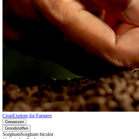
CropExplore for Farmers
Gewassen
Grondstoffen
Sorghum
Sorghum bicolor