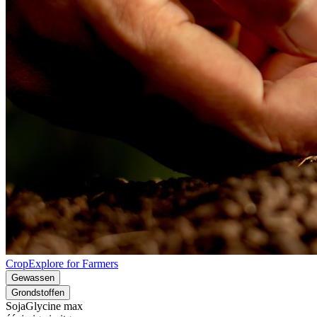
CropExplore for Farmers
Gewassen
Grondstoffen
Soja
Glycine max