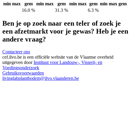
min
max
gem
min
max
gem
min
max
gem
min
max
gem
16.0 %
31.3 %
6.3 %
Ben je op zoek naar een teler of zoek je
een afzetmarkt voor je gewas? Heb je een
andere vraag?
Contacteer ons
cef.ilvo.be
is een officiële website van de Vlaamse overheid
uitgegeven door
Instituut voor Landouw-, Visserij- en
Voedingsonderzoek
Gebruiksvoorwaarden
livinglabplantbodem@ilvo.vlaanderen.be