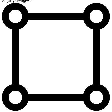
éénjarig eiwitgewas