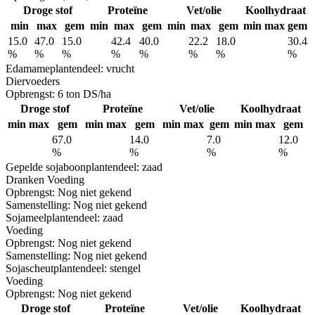
Droge stof
Proteïne
Vet/olie
Koolhydraat
min
max
gem
min
max
gem
min
max
gem
min
max
gem
15.0
47.0
15.0
42.4
40.0
22.2
18.0
30.4
%
%
%
%
%
%
%
%
Edamame
plantendeel: vrucht
Diervoeders
Opbrengst:
6 ton DS/ha
Droge stof
Proteïne
Vet/olie
Koolhydraat
min
max
gem
min
max
gem
min
max
gem
min
max
gem
67.0
14.0
7.0
12.0
%
%
%
%
Gepelde sojaboon
plantendeel: zaad
Dranken
Voeding
Opbrengst:
Nog niet gekend
Samenstelling:
Nog niet gekend
Sojameel
plantendeel: zaad
Voeding
Opbrengst:
Nog niet gekend
Samenstelling:
Nog niet gekend
Sojascheut
plantendeel: stengel
Voeding
Opbrengst:
Nog niet gekend
Droge stof
Proteïne
Vet/olie
Koolhydraat