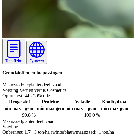
Teeltfiche
Fytoweb
Grondstoffen en toepassingen
Maanzaadolie
plantendeel: zaad
Voeding
Verf en vernis
Cosmetica
Opbrengst:
44 - 50% olie
Droge stof
Proteïne
Vet/olie
Koolhydraat
min
max
gem
min
max
gem
min
max
gem
min
max
gem
99.8 %
100.0 %
Maanzaad
plantendeel: zaad
Voeding
Opbrengst:
1,7 - 3 ton/ha (winterblauwmaanzaad). 1 ton/ha