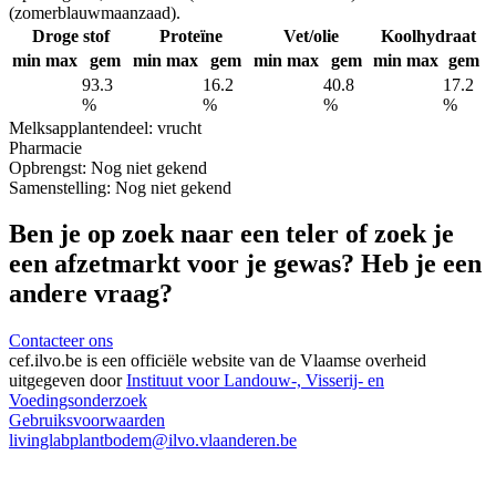
(zomerblauwmaanzaad).
Droge stof
Proteïne
Vet/olie
Koolhydraat
min
max
gem
min
max
gem
min
max
gem
min
max
gem
93.3
16.2
40.8
17.2
%
%
%
%
Melksap
plantendeel: vrucht
Pharmacie
Opbrengst:
Nog niet gekend
Samenstelling:
Nog niet gekend
Ben je op zoek naar een teler of zoek je
een afzetmarkt voor je gewas? Heb je een
andere vraag?
Contacteer ons
cef.ilvo.be
is een officiële website van de Vlaamse overheid
uitgegeven door
Instituut voor Landouw-, Visserij- en
Voedingsonderzoek
Gebruiksvoorwaarden
livinglabplantbodem@ilvo.vlaanderen.be