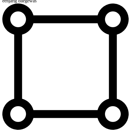
éénjarig oliegewas