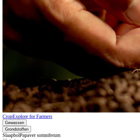
CropExplore for Farmers
Gewassen
Grondstoffen
Slaapbol
Papaver somniferum