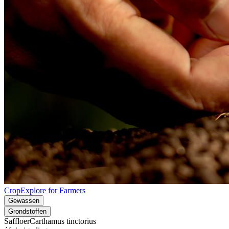
CropExplore for Farmers
Gewassen
Grondstoffen
Saffloer
Carthamus tinctorius