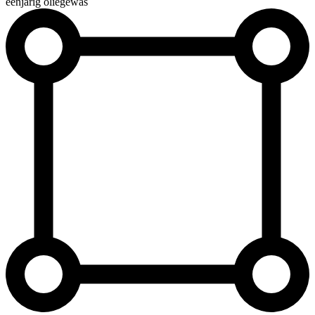
éénjarig oliegewas