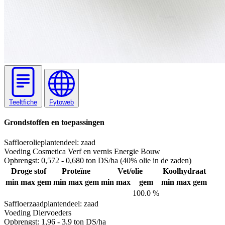
Teeltfiche
Fytoweb
Grondstoffen en toepassingen
Saffloerolie
plantendeel: zaad
Voeding
Cosmetica
Verf en vernis
Energie
Bouw
Opbrengst:
0,572 - 0,680 ton DS/ha (40% olie in de zaden)
Droge stof
Proteïne
Vet/olie
Koolhydraat
min
max
gem
min
max
gem
min
max
gem
min
max
gem
100.0 %
Saffloerzaad
plantendeel: zaad
Voeding
Diervoeders
Opbrengst:
1,96 - 3,9 ton DS/ha