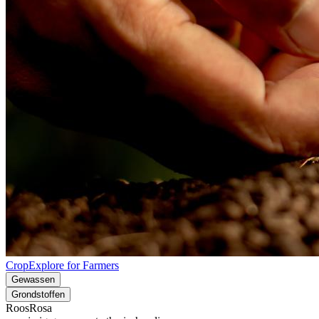
CropExplore for Farmers
Gewassen
Grondstoffen
Roos
Rosa