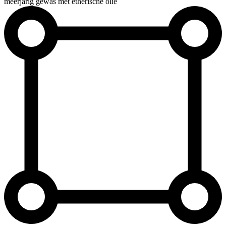
meerjarig gewas met etherische olie