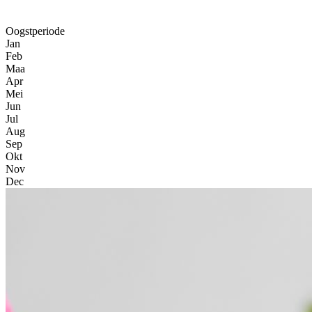
Oogstperiode
Jan
Feb
Maa
Apr
Mei
Jun
Jul
Aug
Sep
Okt
Nov
Dec