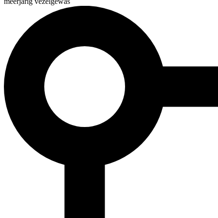
meerjarig vezelgewas