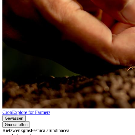
CropExplore for Farmers
Gewassen
Grondstoffen
Rietzwenkgras
Festuca arundinacea