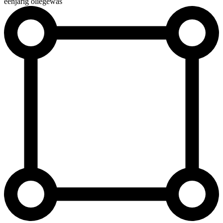
éénjarig oliegewas