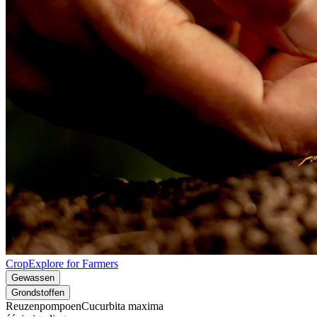
CropExplore for Farmers
Gewassen
Grondstoffen
Reuzenpompoen
Cucurbita maxima