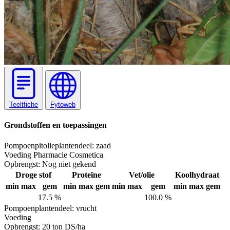
Teeltfiche
Fytoweb
Grondstoffen en toepassingen
Pompoenpitolie
plantendeel: zaad
Voeding
Pharmacie
Cosmetica
Opbrengst:
Nog niet gekend
Droge stof
Proteïne
Vet/olie
Koolhydraat
min
max
gem
min
max
gem
min
max
gem
min
max
gem
17.5 %
100.0 %
Pompoen
plantendeel: vrucht
Voeding
Opbrengst:
20 ton DS/ha