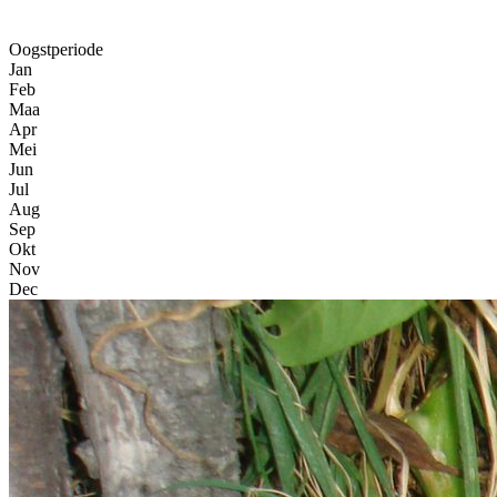
Oogstperiode
Jan
Feb
Maa
Apr
Mei
Jun
Jul
Aug
Sep
Okt
Nov
Dec