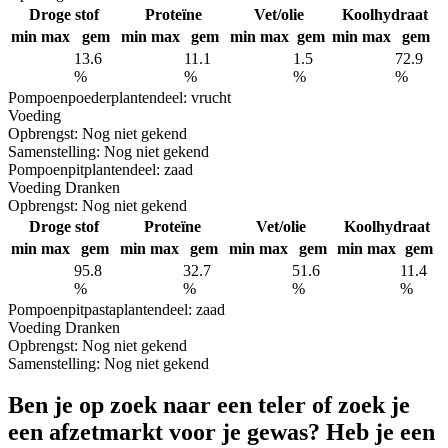
Droge stof
Proteïne
Vet/olie
Koolhydraat
min
max
gem
min
max
gem
min
max
gem
min
max
gem
13.6
11.1
1.5
72.9
%
%
%
%
Pompoenpoeder
plantendeel: vrucht
Voeding
Opbrengst:
Nog niet gekend
Samenstelling:
Nog niet gekend
Pompoenpit
plantendeel: zaad
Voeding
Dranken
Opbrengst:
Nog niet gekend
Droge stof
Proteïne
Vet/olie
Koolhydraat
min
max
gem
min
max
gem
min
max
gem
min
max
gem
95.8
32.7
51.6
11.4
%
%
%
%
Pompoenpitpasta
plantendeel: zaad
Voeding
Dranken
Opbrengst:
Nog niet gekend
Samenstelling:
Nog niet gekend
Ben je op zoek naar een teler of zoek je
een afzetmarkt voor je gewas? Heb je een