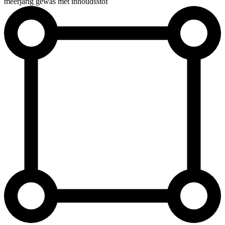
meerjarig gewas met inhoudsstof