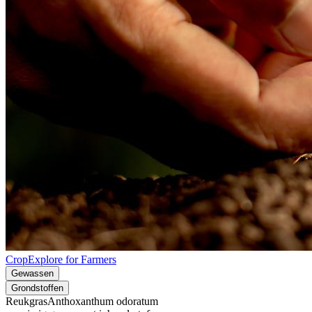
CropExplore for Farmers
Gewassen
Grondstoffen
Reukgras
Anthoxanthum odoratum