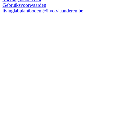
Gebruiksvoorwaarden
livinglabplantbodem@ilvo.vlaanderen.be