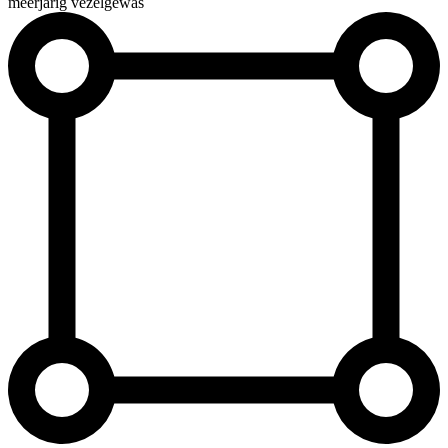
meerjarig vezelgewas