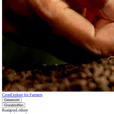
CropExplore for Farmers
Gewassen
Grondstoffen
Raaigras
Lolium