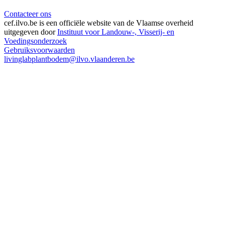
Contacteer ons
cef.ilvo.be
is een officiële website van de Vlaamse overheid
uitgegeven door
Instituut voor Landouw-, Visserij- en
Voedingsonderzoek
Gebruiksvoorwaarden
livinglabplantbodem@ilvo.vlaanderen.be