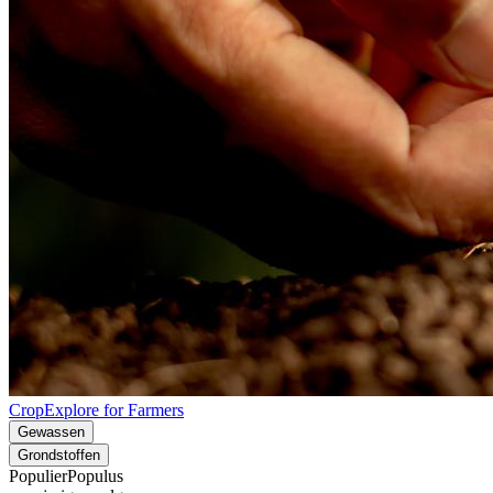
CropExplore for Farmers
Gewassen
Grondstoffen
Populier
Populus