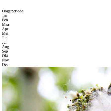
Oogstperiode
Jan
Feb
Maa
Apr
Mei
Jun
Jul
Aug
Sep
Okt
Nov
Dec