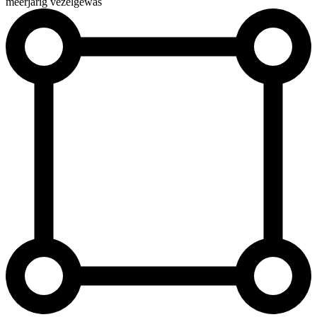
meerjarig vezelgewas