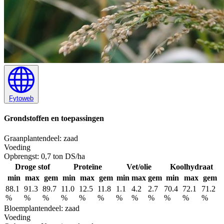
Fytoweb
Grondstoffen en toepassingen
Graan
plantendeel: zaad
Voeding
Opbrengst:
0,7 ton DS/ha
Droge stof
Proteïne
Vet/olie
Koolhydraat
min
max
gem
min
max
gem
min
max
gem
min
max
gem
88.1
91.3
89.7
11.0
12.5
11.8
1.1
4.2
2.7
70.4
72.1
71.2
%
%
%
%
%
%
%
%
%
%
%
%
Bloem
plantendeel: zaad
Voeding