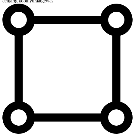
éénjarig koolhydraatgewas