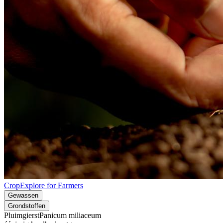
CropExplore for Farmers
Gewassen
Grondstoffen
Pluimgierst
Panicum miliaceum