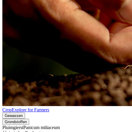
CropExplore for Farmers
Gewassen
Grondstoffen
Pluimgierst
Panicum miliaceum