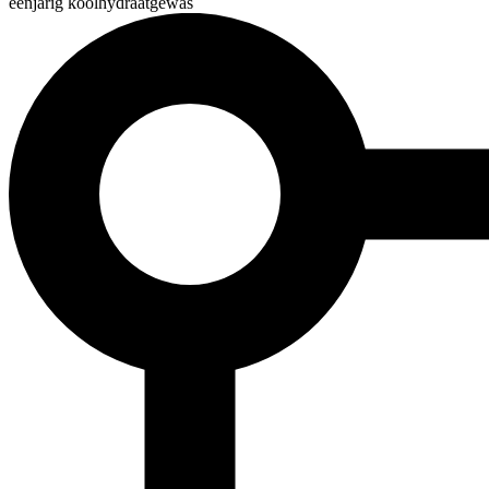
éénjarig koolhydraatgewas