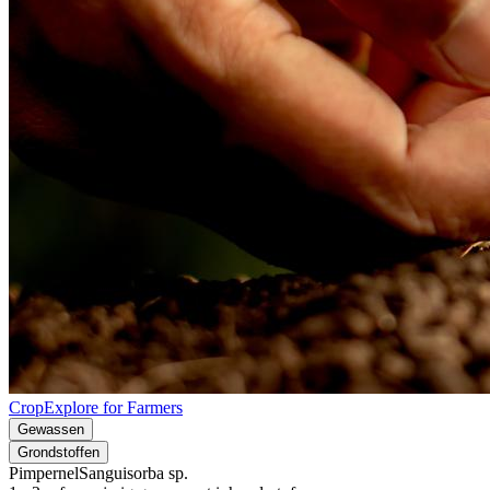
CropExplore for Farmers
Gewassen
Grondstoffen
Pimpernel
Sanguisorba sp.