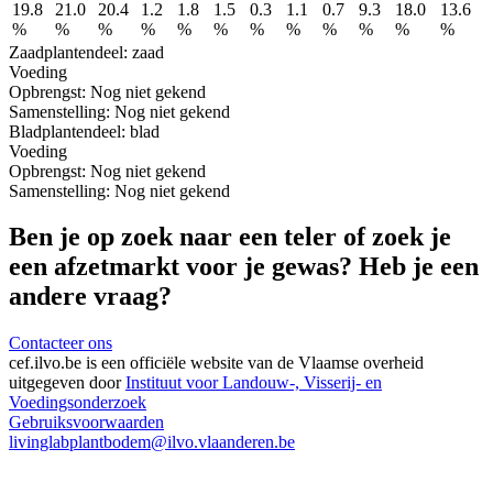
19.8
21.0
20.4
1.2
1.8
1.5
0.3
1.1
0.7
9.3
18.0
13.6
%
%
%
%
%
%
%
%
%
%
%
%
Zaad
plantendeel: zaad
Voeding
Opbrengst:
Nog niet gekend
Samenstelling:
Nog niet gekend
Blad
plantendeel: blad
Voeding
Opbrengst:
Nog niet gekend
Samenstelling:
Nog niet gekend
Ben je op zoek naar een teler of zoek je
een afzetmarkt voor je gewas? Heb je een
andere vraag?
Contacteer ons
cef.ilvo.be
is een officiële website van de Vlaamse overheid
uitgegeven door
Instituut voor Landouw-, Visserij- en
Voedingsonderzoek
Gebruiksvoorwaarden
livinglabplantbodem@ilvo.vlaanderen.be