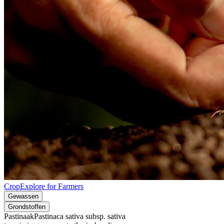
CropExplore for Farmers
Gewassen
Grondstoffen
Pastinaak
Pastinaca sativa subsp. sativa