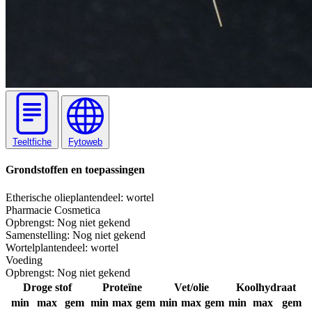
Teeltfiche
Fytoweb
Grondstoffen en toepassingen
Etherische olie
plantendeel: wortel
Pharmacie
Cosmetica
Opbrengst:
Nog niet gekend
Samenstelling:
Nog niet gekend
Wortel
plantendeel: wortel
Voeding
Opbrengst:
Nog niet gekend
Droge stof
Proteïne
Vet/olie
Koolhydraat
min
max
gem
min
max
gem
min
max
gem
min
max
gem