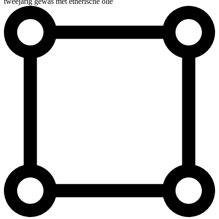
tweejarig gewas met etherische olie