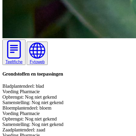
Teeltfiche
Fytoweb
Grondstoffen en toepassingen
Blad
plantendeel: blad
Voeding
Pharmacie
Opbrengst:
Nog niet gekend
Samenstelling:
Nog niet gekend
Bloem
plantendeel: bloem
Voeding
Pharmacie
Opbrengst:
Nog niet gekend
Samenstelling:
Nog niet gekend
Zaad
plantendeel: zaad
Voeding
Pharmacie