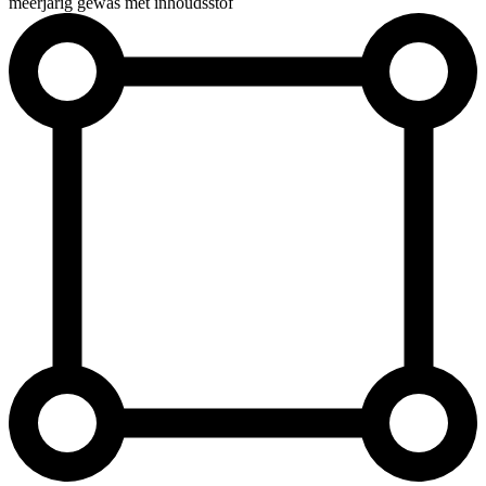
meerjarig gewas met inhoudsstof