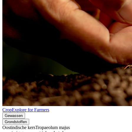
CropExplore for Farmers
Gewassen
Grondstoffen
Oostindische kers
Tropaeolum majus