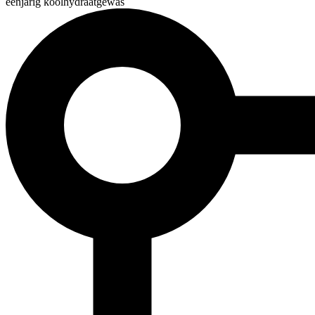
éénjarig koolhydraatgewas