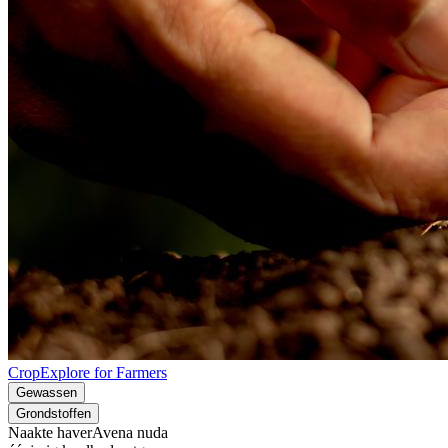
CropExplore for Farmers
Gewassen
Grondstoffen
Naakte haver
Avena nuda