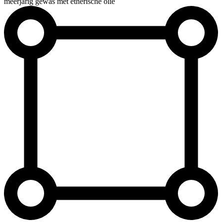
meerjarig gewas met etherische olie