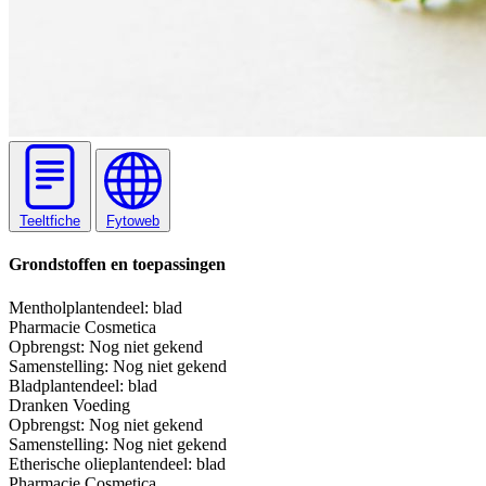
Teeltfiche
Fytoweb
Grondstoffen en toepassingen
Menthol
plantendeel: blad
Pharmacie
Cosmetica
Opbrengst:
Nog niet gekend
Samenstelling:
Nog niet gekend
Blad
plantendeel: blad
Dranken
Voeding
Opbrengst:
Nog niet gekend
Samenstelling:
Nog niet gekend
Etherische olie
plantendeel: blad
Pharmacie
Cosmetica