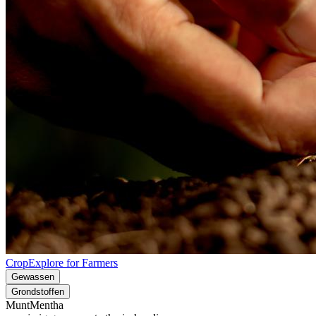
CropExplore for Farmers
Gewassen
Grondstoffen
Munt
Mentha