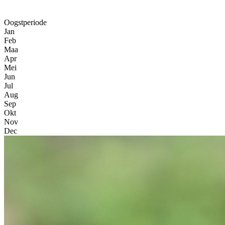
Oogstperiode
Jan
Feb
Maa
Apr
Mei
Jun
Jul
Aug
Sep
Okt
Nov
Dec