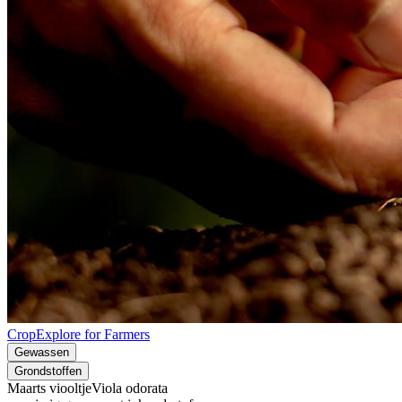
CropExplore for Farmers
Gewassen
Grondstoffen
Maarts viooltje
Viola odorata