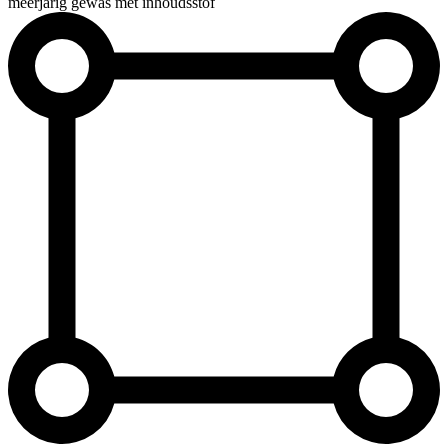
meerjarig gewas met inhoudsstof