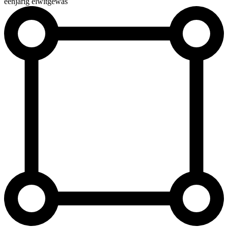
éénjarig eiwitgewas