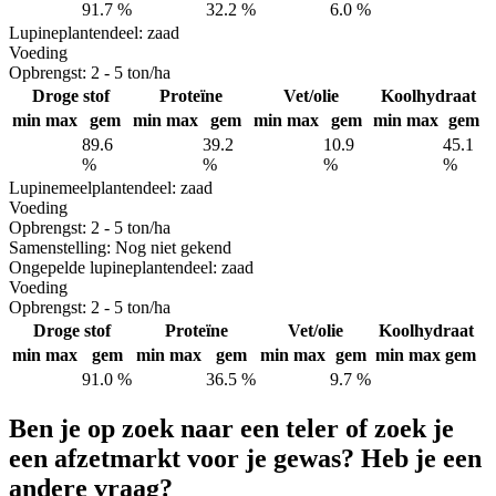
91.7 %
32.2 %
6.0 %
Lupine
plantendeel: zaad
Voeding
Opbrengst:
2 - 5 ton/ha
Droge stof
Proteïne
Vet/olie
Koolhydraat
min
max
gem
min
max
gem
min
max
gem
min
max
gem
89.6
39.2
10.9
45.1
%
%
%
%
Lupinemeel
plantendeel: zaad
Voeding
Opbrengst:
2 - 5 ton/ha
Samenstelling:
Nog niet gekend
Ongepelde lupine
plantendeel: zaad
Voeding
Opbrengst:
2 - 5 ton/ha
Droge stof
Proteïne
Vet/olie
Koolhydraat
min
max
gem
min
max
gem
min
max
gem
min
max
gem
91.0 %
36.5 %
9.7 %
Ben je op zoek naar een teler of zoek je
een afzetmarkt voor je gewas? Heb je een
andere vraag?