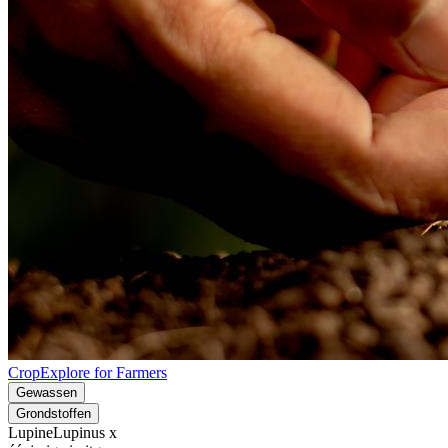
CropExplore for Farmers
Gewassen
Grondstoffen
Lupine
Lupinus x