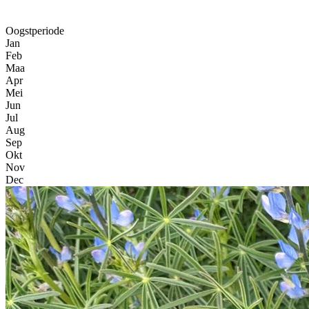
Oogstperiode
Jan
Feb
Maa
Apr
Mei
Jun
Jul
Aug
Sep
Okt
Nov
Dec