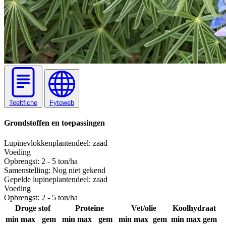
Teeltfiche
Fytoweb
Grondstoffen en toepassingen
Lupinevlokken
plantendeel: zaad
Voeding
Opbrengst:
2 - 5 ton/ha
Samenstelling:
Nog niet gekend
Gepelde lupine
plantendeel: zaad
Voeding
Opbrengst:
2 - 5 ton/ha
Droge stof
Proteïne
Vet/olie
Koolhydraat
min
max
gem
min
max
gem
min
max
gem
min
max
gem