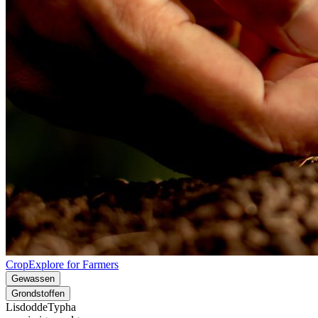
CropExplore for Farmers
Gewassen
Grondstoffen
Lisdodde
Typha