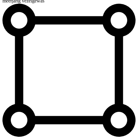
meerjarig vezelgewas