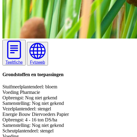
Teeltfiche
Fytoweb
Grondstoffen en toepassingen
Stuifmeel
plantendeel: bloem
Voeding
Pharmacie
Opbrengst:
Nog niet gekend
Samenstelling:
Nog niet gekend
Vezel
plantendeel: stengel
Energie
Bouw
Diervoeders
Papier
Opbrengst:
4 - 16 ton DS/ha
Samenstelling:
Nog niet gekend
Scheut
plantendeel: stengel
Voeding