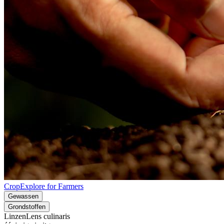
CropExplore for Farmers
Gewassen
Grondstoffen
Linzen
Lens culinaris