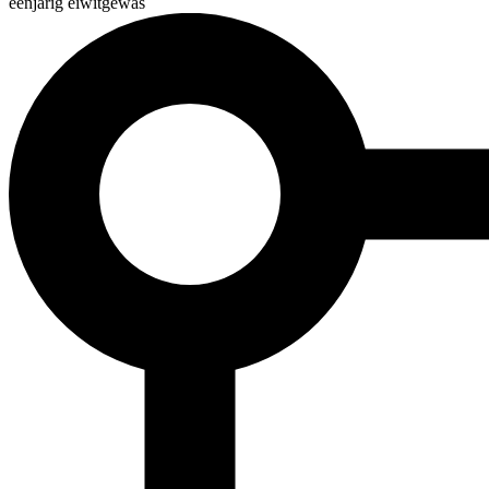
éénjarig eiwitgewas