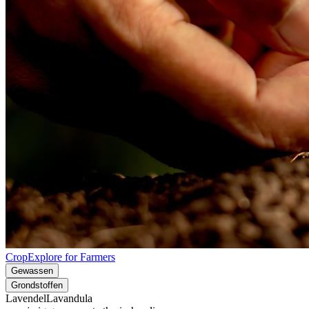
CropExplore for Farmers
Gewassen
Grondstoffen
Lavendel
Lavandula