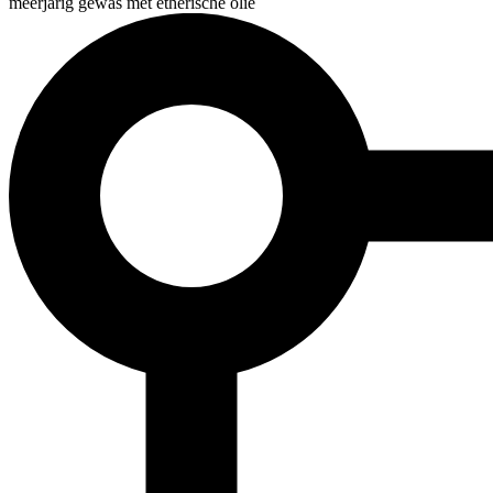
meerjarig gewas met etherische olie