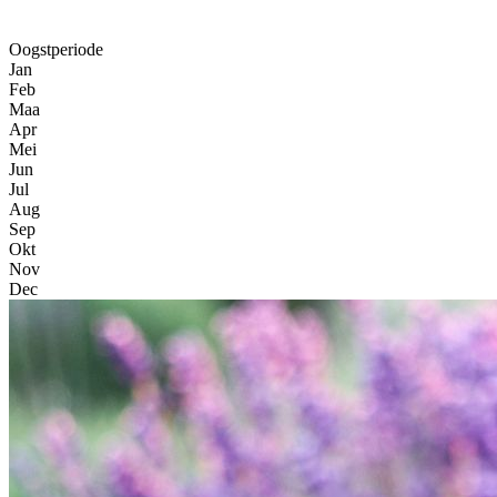
Oogstperiode
Jan
Feb
Maa
Apr
Mei
Jun
Jul
Aug
Sep
Okt
Nov
Dec