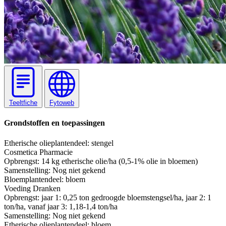
Teeltfiche
Fytoweb
Grondstoffen en toepassingen
Etherische olie
plantendeel: stengel
Cosmetica
Pharmacie
Opbrengst:
14 kg etherische olie/ha (0,5-1% olie in bloemen)
Samenstelling:
Nog niet gekend
Bloem
plantendeel: bloem
Voeding
Dranken
Opbrengst:
jaar 1: 0,25 ton gedroogde bloemstengsel/ha, jaar 2: 1
ton/ha, vanaf jaar 3: 1,18-1,4 ton/ha
Samenstelling:
Nog niet gekend
Etherische olie
plantendeel: bloem