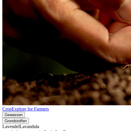
CropExplore for Farmers
Gewassen
Grondstoffen
Lavendel
Lavandula