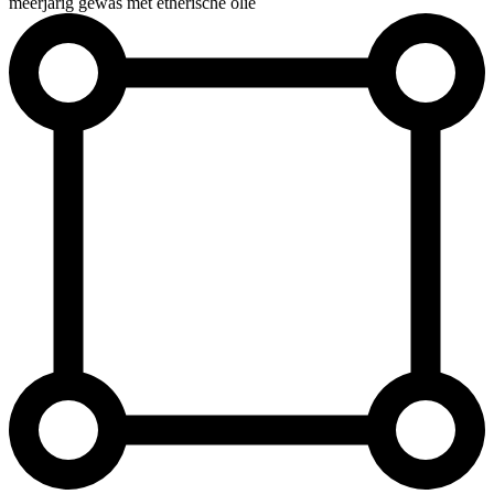
meerjarig gewas met etherische olie