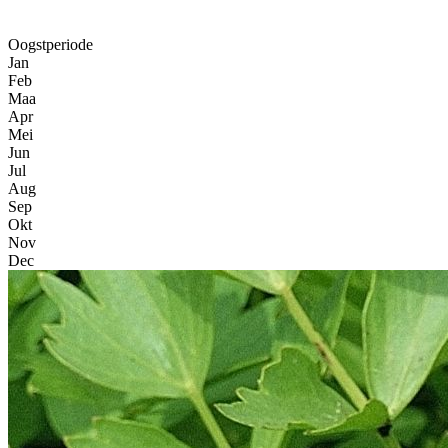
Oogstperiode
Jan
Feb
Maa
Apr
Mei
Jun
Jul
Aug
Sep
Okt
Nov
Dec