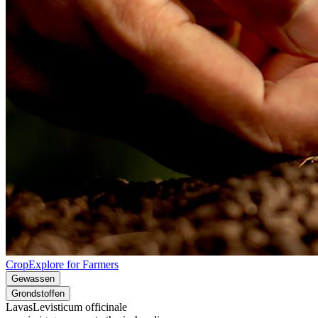
CropExplore for Farmers
Gewassen
Grondstoffen
Lavas
Levisticum officinale