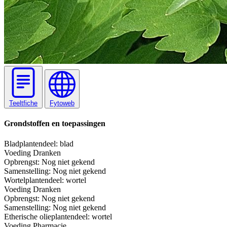
Teeltfiche
Fytoweb
Grondstoffen en toepassingen
Blad
plantendeel: blad
Voeding
Dranken
Opbrengst:
Nog niet gekend
Samenstelling:
Nog niet gekend
Wortel
plantendeel: wortel
Voeding
Dranken
Opbrengst:
Nog niet gekend
Samenstelling:
Nog niet gekend
Etherische olie
plantendeel: wortel
Voeding
Pharmacie