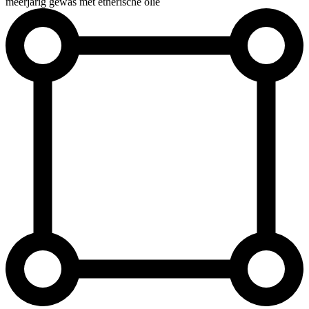
meerjarig gewas met etherische olie