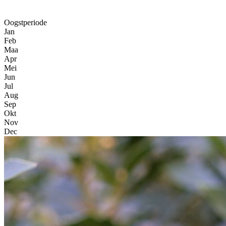
Oogstperiode
Jan
Feb
Maa
Apr
Mei
Jun
Jul
Aug
Sep
Okt
Nov
Dec