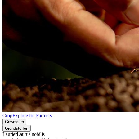
CropExplore for Farmers
Gewassen
Grondstoffen
Laurier
Laurus nobilis