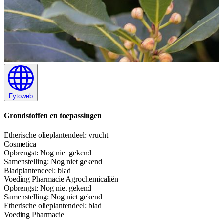
Fytoweb
Grondstoffen en toepassingen
Etherische olie
plantendeel: vrucht
Cosmetica
Opbrengst:
Nog niet gekend
Samenstelling:
Nog niet gekend
Blad
plantendeel: blad
Voeding
Pharmacie
Agrochemicaliën
Opbrengst:
Nog niet gekend
Samenstelling:
Nog niet gekend
Etherische olie
plantendeel: blad
Voeding
Pharmacie