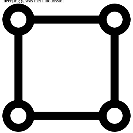
meerjarig gewas met inhoudsstof