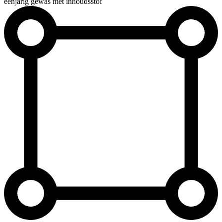
éénjarig gewas met inhoudsstof