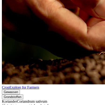
CropExplore for Farmers
Gewassen
Grondstoffen
Koriander
Coriandrum sativum