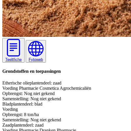
Teeltfiche
Fytoweb
Grondstoffen en toepassingen
Etherische olie
plantendeel: zaad
Voeding
Pharmacie
Cosmetica
Agrochemicaliën
Opbrengst:
Nog niet gekend
Samenstelling:
Nog niet gekend
Blad
plantendeel: blad
Voeding
Opbrengst:
8 ton/ha
Samenstelling:
Nog niet gekend
Zaad
plantendeel: zaad
Voeding
Pharmacie
Dranken
Pharmacie