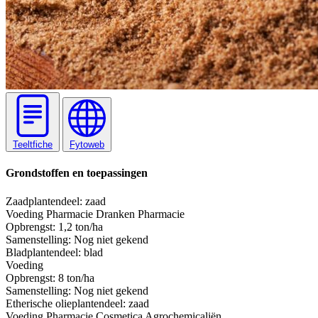
Teeltfiche
Fytoweb
Grondstoffen en toepassingen
Zaad
plantendeel: zaad
Voeding
Pharmacie
Dranken
Pharmacie
Opbrengst:
1,2 ton/ha
Samenstelling:
Nog niet gekend
Blad
plantendeel: blad
Voeding
Opbrengst:
8 ton/ha
Samenstelling:
Nog niet gekend
Etherische olie
plantendeel: zaad
Voeding
Pharmacie
Cosmetica
Agrochemicaliën