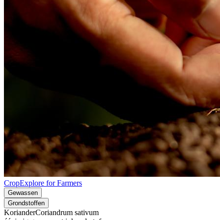
CropExplore for Farmers
Gewassen
Grondstoffen
Koriander
Coriandrum sativum