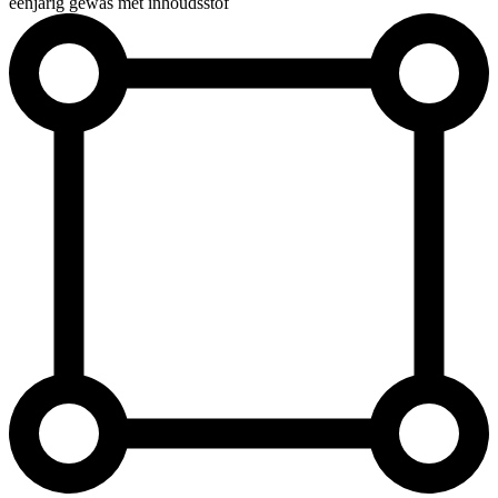
éénjarig gewas met inhoudsstof