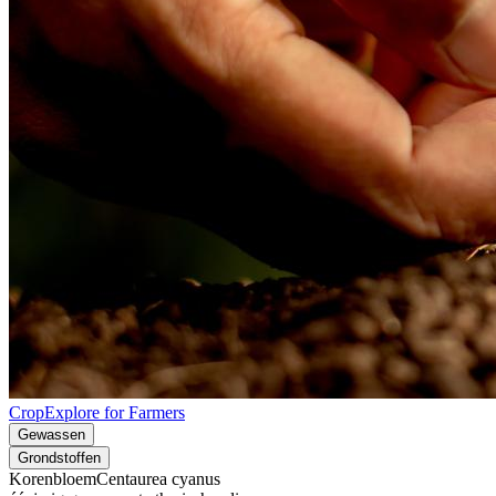
CropExplore for Farmers
Gewassen
Grondstoffen
Korenbloem
Centaurea cyanus