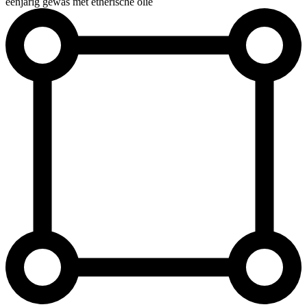
éénjarig gewas met etherische olie