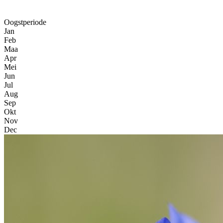
Oogstperiode
Jan
Feb
Maa
Apr
Mei
Jun
Jul
Aug
Sep
Okt
Nov
Dec