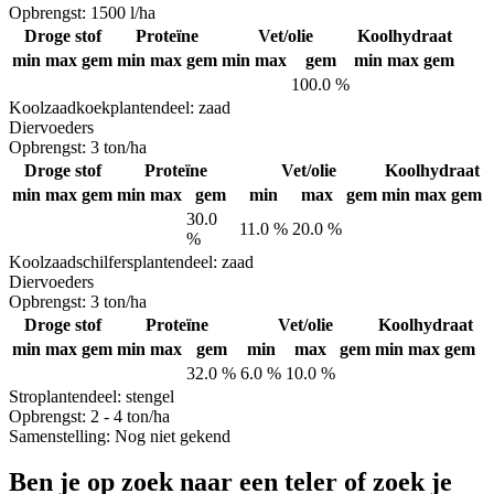
Opbrengst:
1500 l/ha
Droge stof
Proteïne
Vet/olie
Koolhydraat
min
max
gem
min
max
gem
min
max
gem
min
max
gem
100.0 %
Koolzaadkoek
plantendeel: zaad
Diervoeders
Opbrengst:
3 ton/ha
Droge stof
Proteïne
Vet/olie
Koolhydraat
min
max
gem
min
max
gem
min
max
gem
min
max
gem
30.0
11.0 %
20.0 %
%
Koolzaadschilfers
plantendeel: zaad
Diervoeders
Opbrengst:
3 ton/ha
Droge stof
Proteïne
Vet/olie
Koolhydraat
min
max
gem
min
max
gem
min
max
gem
min
max
gem
32.0 %
6.0 %
10.0 %
Stro
plantendeel: stengel
Opbrengst:
2 - 4 ton/ha
Samenstelling:
Nog niet gekend
Ben je op zoek naar een teler of zoek je