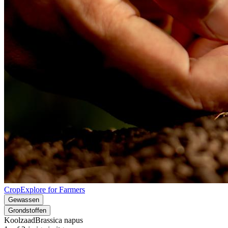
CropExplore for Farmers
Gewassen
Grondstoffen
Koolzaad
Brassica napus