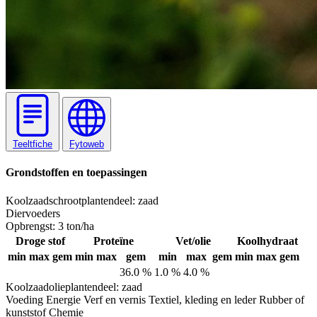
Teeltfiche
Fytoweb
Grondstoffen en toepassingen
Koolzaadschroot
plantendeel: zaad
Diervoeders
Opbrengst:
3 ton/ha
Droge stof
Proteïne
Vet/olie
Koolhydraat
min
max
gem
min
max
gem
min
max
gem
min
max
gem
36.0 %
1.0 %
4.0 %
Koolzaadolie
plantendeel: zaad
Voeding
Energie
Verf en vernis
Textiel, kleding en leder
Rubber of
kunststof
Chemie