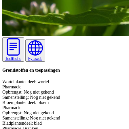
Teeltfiche
Fytoweb
Grondstoffen en toepassingen
Wortel
plantendeel: wortel
Pharmacie
Opbrengst:
Nog niet gekend
Samenstelling:
Nog niet gekend
Bloem
plantendeel: bloem
Pharmacie
Opbrengst:
Nog niet gekend
Samenstelling:
Nog niet gekend
Blad
plantendeel: blad
Pharmacie
Dranken