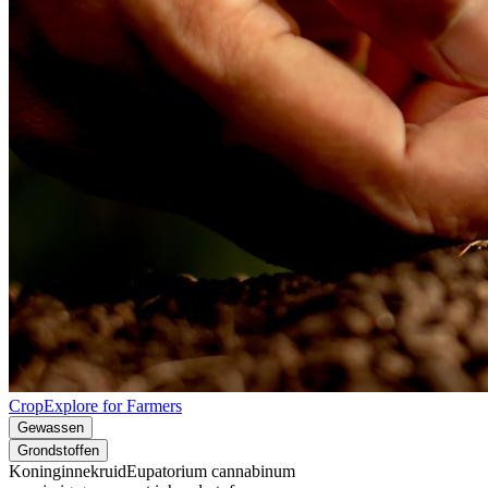
CropExplore for Farmers
Gewassen
Grondstoffen
Koninginnekruid
Eupatorium cannabinum