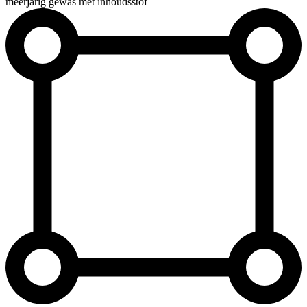
meerjarig gewas met inhoudsstof