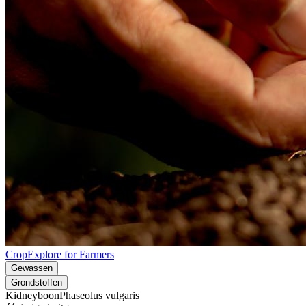
CropExplore for Farmers
Gewassen
Grondstoffen
Kidneyboon
Phaseolus vulgaris