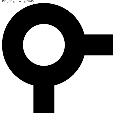
éénjarig eiwitgewas