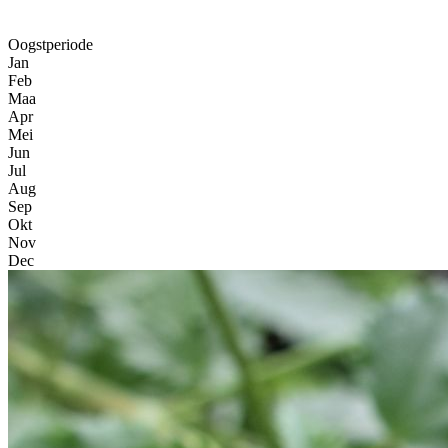
Oogstperiode
Jan
Feb
Maa
Apr
Mei
Jun
Jul
Aug
Sep
Okt
Nov
Dec