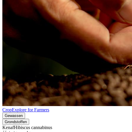
CropExplore for Farmers
Gewassen
Grondstoffen
Kenaf
Hibiscus cannabinus