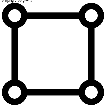
éénjarig vezelgewas